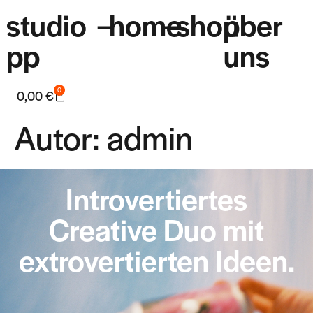
studio
–
home
–
shop
über
pp
uns
0
0,00
€
Autor:
admin
Introvertiertes
Creative Duo mit
extrovertierten Ideen.