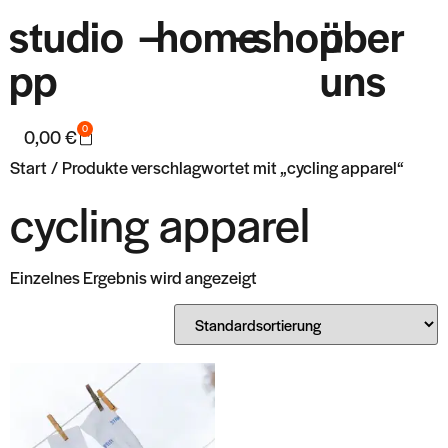
studio
–
home
–
shop
über
pp
uns
0
0,00
€
Start
/ Produkte verschlagwortet mit „cycling apparel“
cycling apparel
Einzelnes Ergebnis wird angezeigt