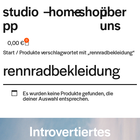
studio
–
home
–
shop
über
pp
uns
0
0,00
€
Start
/ Produkte verschlagwortet mit „rennradbekleidung“
rennradbekleidung
Es wurden keine Produkte gefunden, die
deiner Auswahl entsprechen.
Introvertiertes