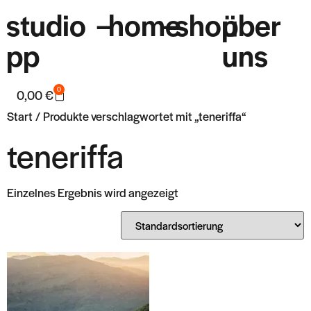
studio
–
home
–
shop
über
pp
uns
0
0,00
€
Start
/ Produkte verschlagwortet mit „teneriffa“
teneriffa
Einzelnes Ergebnis wird angezeigt