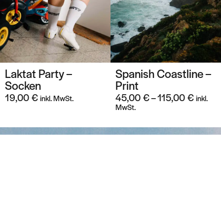
Laktat Party –
Spanish Coastline –
Socken
Print
19,00
€
45,00
€
–
115,00
€
inkl. MwSt.
inkl.
MwSt.
Introvertiertes
Creative Duo mit
extrovertierten Ideen.