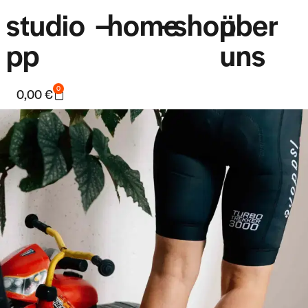
studio
–
home
–
shop
über
pp
uns
0
0,00
€